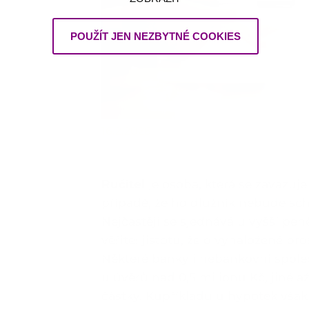
POUŽÍT JEN NEZBYTNÉ COOKIES
16.2.2026
Ručitel
je osoba, která se zavazuj
případě, že ho dlužník nebude sch
Nejčastěji se sjednává u vyšší pen
věřitel jistotu, že o vynaložené pr
Některé banky i nebankovní společ
u úvěrů nad 0,5 milionu Kč, jiné 
částky. Kupříkladu u hypoték však