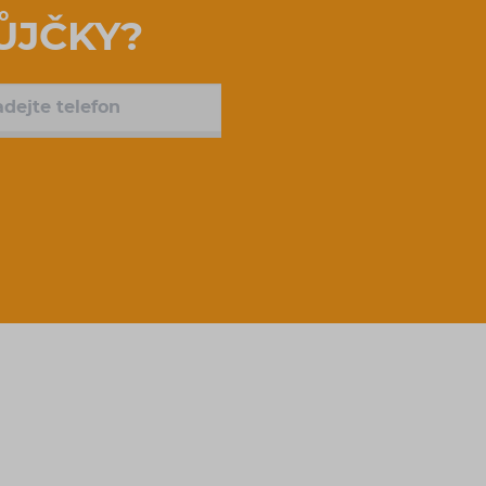
ŮJČKY?