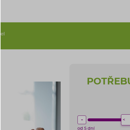
tel
POTŘEBU
-
od 5 dní