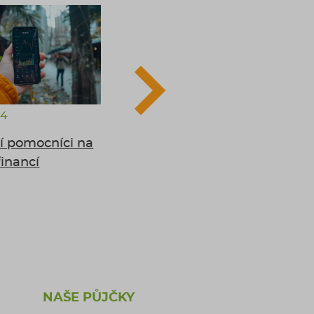
22.4.2024
24
5 mýtů o půjčkách,
ní pomocníci na
kterým byste neměli
financí
věřit
NAŠE PŮJČKY