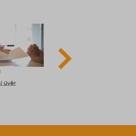
1
14.3.2021
í úvěr
Bezúhonnost