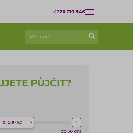
226 219 946
JETE PŮJČIT?
+
15 000 Kč
do 30 dní