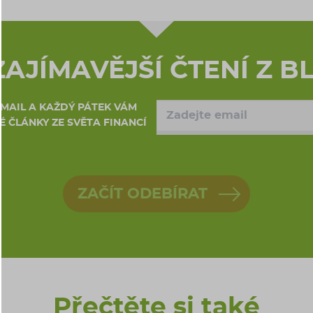
ZAJÍMAVĚJŠÍ ČTENÍ Z B
EMAIL A KAŽDÝ PÁTEK VÁM
 ČLÁNKY ZE SVĚTA FINANCÍ
ZAČÍT ODEBÍRAT
Přečtěte si také