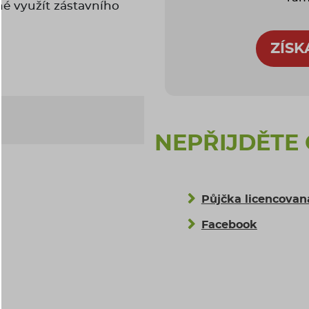
tné využít zástavního
ZÍSK
NEPŘIJDĚTE
Půjčka licencova
Facebook