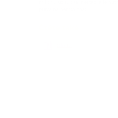
milionů už ručitel nestačí a je nu
práva na nemovitost.
Čtěte také
Oferta