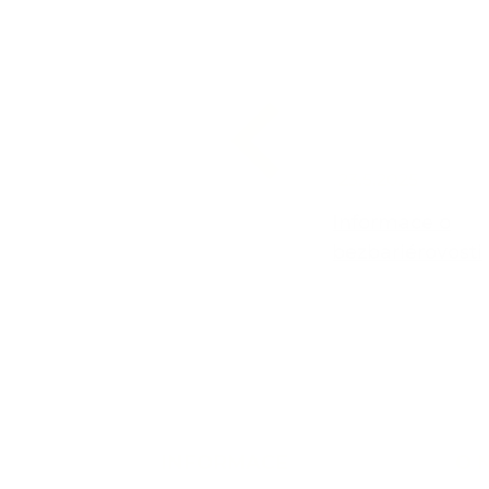
12.7.2022
23.5.2025
6 tipů: co dělat, když mi
Informace o
zamítnou půjčku?
bezbariérovosti
INFORMACE
O 