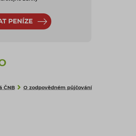
AT PENÍZE
 O
ná ČNB
O zodpovědném půjčování