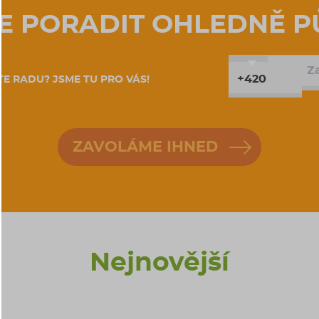
E PORADIT OHLEDNĚ P
+420
E RADU? JSME TU PRO VÁS!
ZAVOLÁME IHNED
Nejnovější