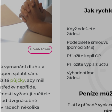
Jak rychl
Když odešlete
žádost
Podepíšete smlouvu
(pomocí SMS)
SLOVNÍK POJMŮ
Přiložíte kopii OP
Přiložíte výpis z účtu
e k vyrovnání dluhu v
Vyhodnotíme
open splatit sám.
žádost
ěžité
půjčky
, aby měl
ostředky nepřijde.
Peníze může
nosti vyžadují ručitele
až od dvojnásobné
Platí v případě vypla
 v řádech několika
rám