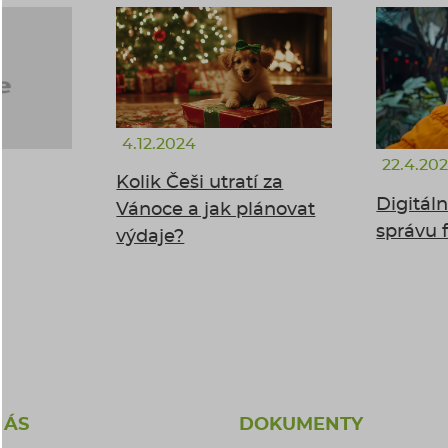
4.12.2024
22.4.20
Kolik Češi utratí za
Digitál
Vánoce a jak plánovat
správu 
výdaje?
NÁS
DOKUMENTY