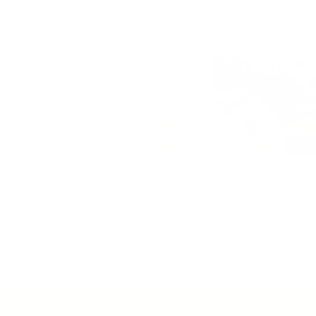
14.3.2021
30.6.2021
Zástavní právo
Variabilní symb