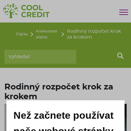
Rodinný rozpočet krok
Krátkodobé
Půjčka
za krokem
půjčky
Rodinný rozpočet krok za
krokem
Než začnete používat
naše webové stránky