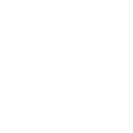
zapomenutých platbách ale i pozi
bezproblémovém plnění závazků (
půjčky
). Tyto informace dodávají 
které se tím navzájem chrání a sn
neuváženému zadlužování svých kl
do větší finanční tísně. V SOLUSu 
opakovaném prodlení nebo dlou
svých závazků.
Záznam těchto dat 
tři roky po jeho doplacení
, ale ji
způsobený nezaplacením paušálu 
BRKI
(Bankovní registr klientskýc
(Nebankovní registr klientských i
podobně jako zmíněný SOLUS.
Záz
registrech zůstávají déle - čtyři ro
platbách nebo nezaplacených závaz