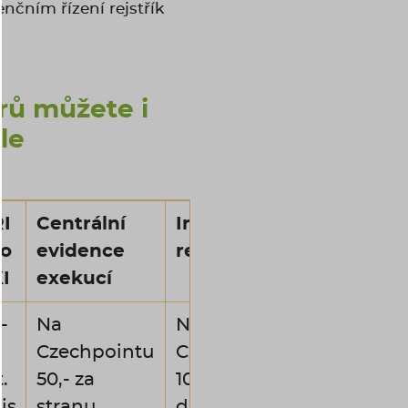
nčním řízení rejstřík
rů můžete i
le
I
Centrální
Insolvenční
o
evidence
rejstřík
I
exekucí
-
Na
Na
Czechpointu
Czechpointu
.
50,- za
100,- (každá
is
stranu
další strana