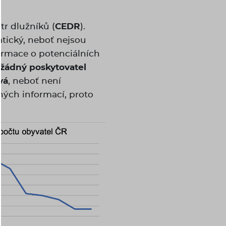
tr dlužníků (
CEDR
).
tický, neboť nejsou
formace o potenciálních
žádný poskytovatel
vá
, neboť není
ných informací, proto