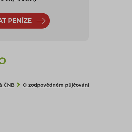
AT PENÍZE
 O
ná ČNB
O zodpovědném půjčování