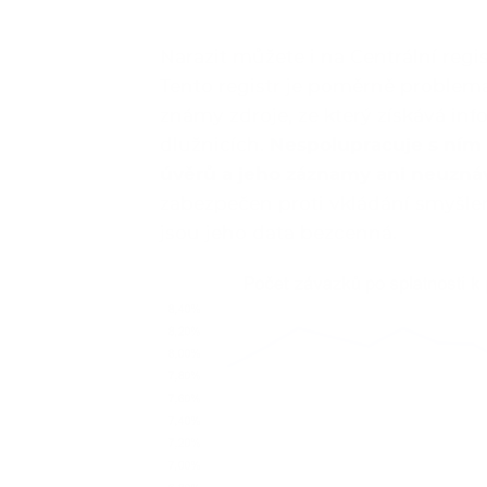
Narazit můžete i na Centrální regis
Tento registr je poměrně problema
známy zdroje, ze který získává in
dlužnicích.
Nespolupracuje s ním 
úvěrů a jeho záznamy ani neuzná
zabezpečen proti vkládání smyšle
jsou jeho data bezcenná.