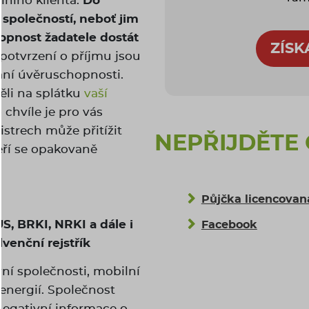
lního klienta.
Do
 společností, neboť jim
opnost žadatele dostát
ZÍSK
 potvrzení o příjmu jsou
ání úvěruschopnosti.
li na splátku
vaší
 chvíle je pro vás
istrech může přitížit
NEPŘIJDĚTE
ří se opakovaně
Půjčka licencova
S, BRKI, NRKI a dále i
Facebook
venční rejstřík
ní společnosti, mobilní
 energií. Společnost
negativní informace o