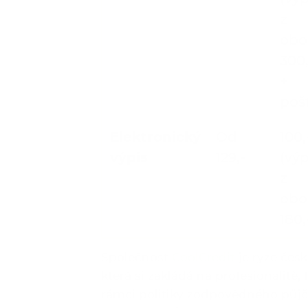
z
obo
300,
+
pošt
Elektronický
Od
100,
výpis
129,-
(výp
z
obo
180,
Společnost
CoolCredit
je ryze čes
která si zakládá na profesionalitě, f
rámci politiky zodpovědného půjč