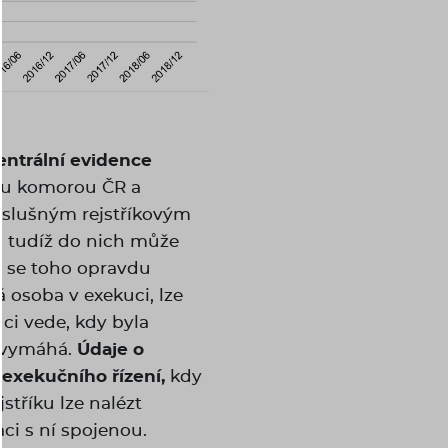
entrální evidence
ou komorou ČR a
slušným rejstříkovým
, tudíž do nich může
í se toho opravdu
 osoba v exekuci, lze
ci vede, kdy byla
e vymáhá.
Údaje o
 exekučního řízení,
kdy
stříku lze nalézt
ci s ní spojenou.