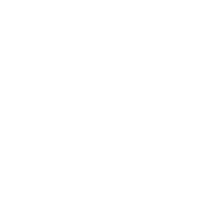
spolehlivost, resp. bonitu potenciá
registrů nahlíží většina úvěrových
zákon ukládá důsledně ověřit sch
svým finančním závazkům
. Vedle
tedy dalším kritériem při posuzov
Pokud jste nedopatřením zapomně
půjčky
, nemusíte se bát, že od této
úvěrový trh uzavřen. Ověření v reg
hlavně chronickým dlužníkům, kte
platbám vyhýbají.
Nejvyužívanější jsou registry SOLU
Centrální evidence exekucí a insol
SOLUS používají banky i nebankov
operátoři, pojišťovny i distributoři
prověřující klienta nedostane jen 