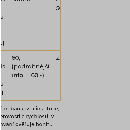
50,-)
u
-
.)
-
60,-
Zdarma
is
(podrobnější
info. + 60,-)
u
-)
ká nebankovní instituce,
érovosti a rychlosti. V
ování ověřuje bonitu