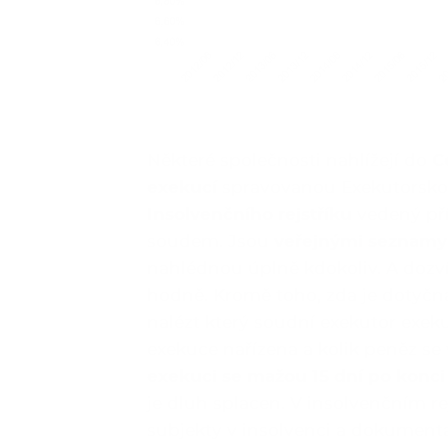
Některé společnosti nahlížejí do
C
exekucí
spravovanou Exekutorsk
Insolvenčního rejstříku
vedený pří
soudem. Jsou
veřejnými seznamy
nahlédnou úplně kdokoliv. A dozv
hodně. Kromě toho, zda je dotyčná
nalézt který soudní exekutor exeku
exekuce nařízena a kolik peněz s
exekuci se mažou 15 dní po konci
je dluh splacen. V insolvenčním rej
subjekty v insolvenci a dokumenta