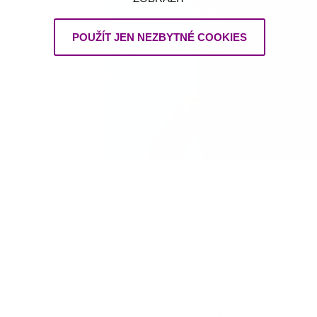
POUŽÍT JEN NEZBYTNÉ COOKIES
17.2.2026
Jak na registry dluž
Registry, o kterých je řeč, jsou da
závazky osob i organizací vůči věři
usnadnit bankám i nebankovním 