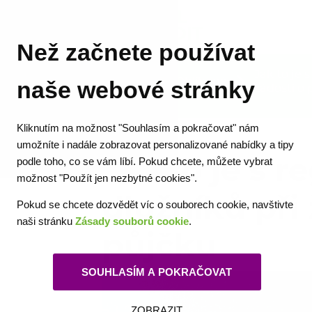
Než začnete používat
Jak to je s
Půjčka
Oblíbené
naše webové stránky
žádosti o
Kliknutím na možnost "Souhlasím a pokračovat" nám
umožníte i nadále zobrazovat personalizované nabídky a tipy
podle toho, co se vám líbí. Pokud chcete, můžete vybrat
Jak to je s r
možnost "Použít jen nezbytné cookies".
dlužníků při 
Pokud se chcete dozvědět víc o souborech cookie, navštivte
naši stránku
Zásady souborů cookie
.
půjčku
SOUHLASÍM A POKRAČOVAT
ZOBRAZIT