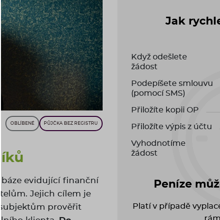
Jak rychl
Když odešlete
žádost
Podepíšete smlouvu
(pomocí SMS)
Přiložíte kopii OP
OBLÍBENÉ
PŮJČKA BEZ REGISTRU
Přiložíte výpis z účtu
Vyhodnotíme
žádost
níků
tabáze evidující finanční
Peníze může
telům. Jejich cílem je
Platí v případě vypla
subjektům prověřit
rám