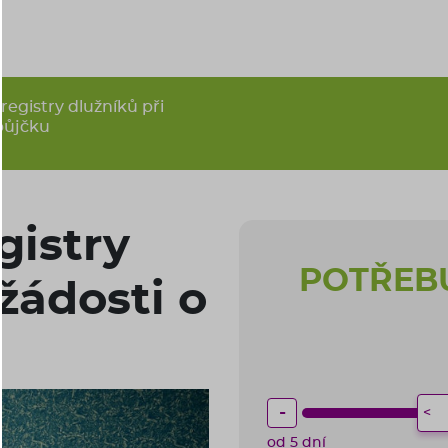
 registry dlužníků při
 půjčku
egistry
POTŘEBU
žádosti o
-
od 5 dní