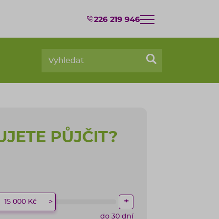
226 219 946
JETE PŮJČIT?
+
15 000 Kč
do 30 dní