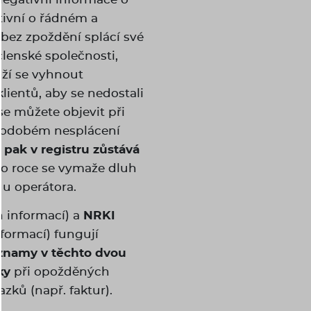
tivní o řádném a
bez zpoždění splácí své
členské společnosti,
aží se vyhnout
ientů, aby se nedostali
se můžete objevit při
hodobém nesplácení
pak v registru zůstává
ž po roce se vymaže dluh
u operátora.
h informací) a
NRKI
nformací) fungují
namy v těchto dvou
ky
při opožděných
ků (např. faktur).