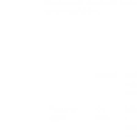
Informace o již ukončeném insolve
uchovává ještě 5 let
.
Nahlédnou do regist
vy, tyto služby jsou a
zpoplatněny
SOLUS
NKR
neb
BRK
Papírový
Od
200,
výpis
209,-
+
pošt
(výp